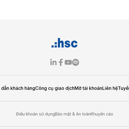
TT 21.2026_Báo cáo tài chính 
60420-HCM-Bao_cao_tai_chinh_Q1.2026.pdf