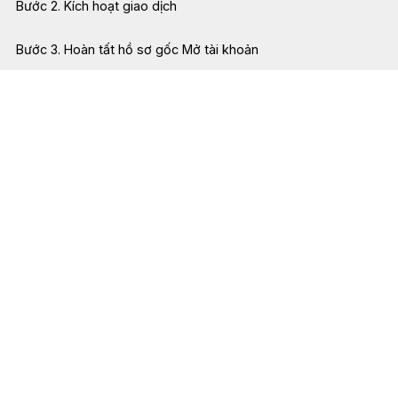
trong
Bước 1. Hoàn tất mẫu mở tài khoản tr
Bước 2. Kích hoạt giao dịch
ước ngoài
Bước 3. Hoàn tất hồ sơ gốc Mở tài k
ong nước
ớc ngoài