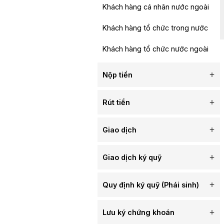
Khách hàng cá nhân 
nước
Khách hàng cá nhân n
Khách hàng tổ chức tr
Khách hàng tổ chức nư
Nộp tiền
Tài khoản Cổ phiếu
Rút tiền
Tài khoản Phái sinh
Hướng dẫn rút tiền
Giao dịch