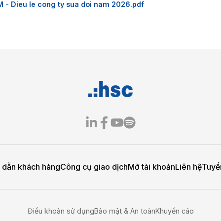
TT 23.2026_Toàn văn Điều lệ c
ng
60424 - HCM - Dieu le cong ty sua doi nam 2026.