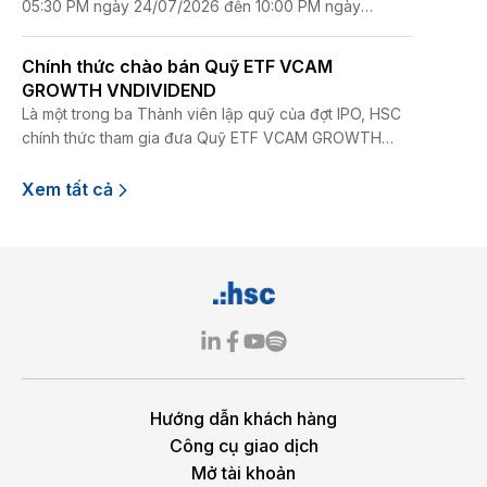
05:30 PM ngày 24/07/2026 đến 10:00 PM ngày
25/07/2026.
Chính thức chào bán Quỹ ETF VCAM
GROWTH VNDIVIDEND
Là một trong ba Thành viên lập quỹ của đợt IPO, HSC
chính thức tham gia đưa Quỹ ETF VCAM GROWTH
VNDIVIDEND - sản phẩm quỹ hoán đổi danh mục do
Công ty Cổ phần Quản lý Quỹ Đầu tư Chứng khoán
Xem tất cả
Bản Việt (VCAM) quản lý ra thị trường.
Hướng dẫn khách hàng
Công cụ giao dịch
Mở tài khoản